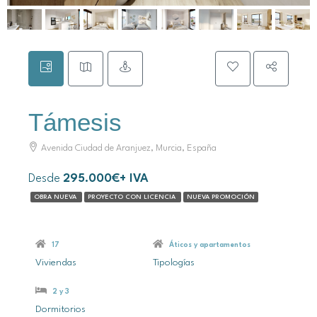
Támesis
Avenida Ciudad de Aranjuez, Murcia, España
Desde
295.000€+ IVA
OBRA NUEVA
PROYECTO CON LICENCIA
NUEVA PROMOCIÓN
17
Áticos y apartamentos
Viviendas
Tipologías
2 y 3
Dormitorios