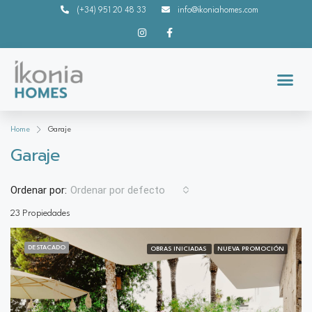
(+34) 951 20 48 33
info@ikoniahomes.com
Home
Garaje
Garaje
Ordenar por:
Ordenar por defecto
23 Propiedades
DESTACADO
OBRAS INICIADAS
NUEVA PROMOCIÓN