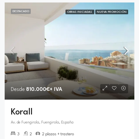
DESTACADO
OBRAS INICIADAS
NUEVA PROMOCIÓN
Desde
810.000€+ IVA
Korall
Av. de Fuengirola, Fuengirola, España
3
2
2 plazas + trastero