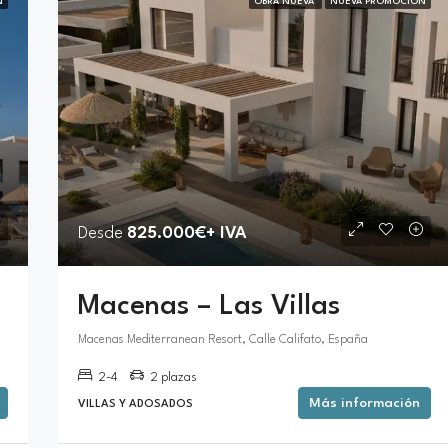
N
OBRA NUEVA
NUEVA PROMOCIÓN
Desde
825.000€+ IVA
Macenas – Las Villas
Macenas Mediterranean Resort, Calle Califato, España
2-4
2 plazas
Más información
VILLAS Y ADOSADOS