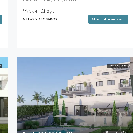
Evergreen Homes / Mijas, España
3 y 4
2 y 3
Más información
VILLAS Y ADOSADOS
A
OBRA NUEVA