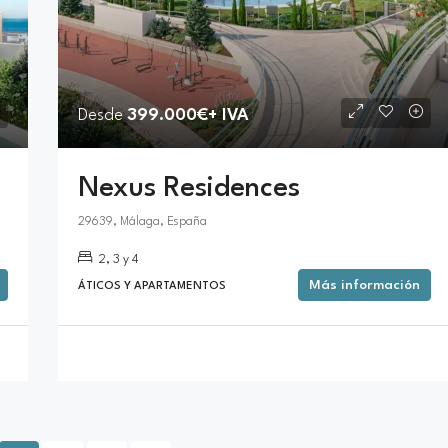
Desde
399.000€+ IVA
Nexus Residences
29639, Málaga, España
2, 3 y 4
Más información
ÁTICOS Y APARTAMENTOS