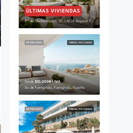
ÚLTIMAS VIVIENDAS
P.º del Mediterráneo, 30, 04638 Mojacar Playa, Almería, España
DESTACADO
OBRAS INICIADAS
Desde
810.000€+ IVA
Av. de Fuengirola, Fuengirola, España
DESTACADO
OBRAS INICIADAS