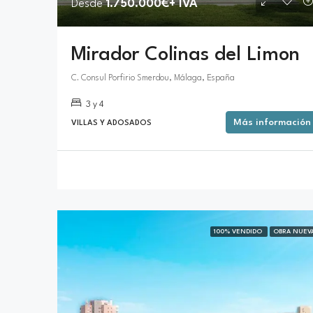
Desde
1.750.000€+ IVA
M
irador Colinas del Limonar
C. Consul Porfirio Smerdou, Málaga, España
3 y 4
Más información
VILLAS Y ADOSADOS
100% VENDIDO
OBRA NUEV