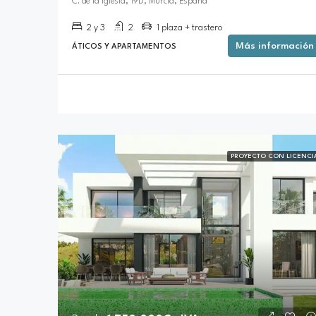
C. de la Iglesia, 19D, Murcia, España
2 y 3
2
1 plaza + trastero
Más información
ÁTICOS Y APARTAMENTOS
PROYECTO CON LICENCI