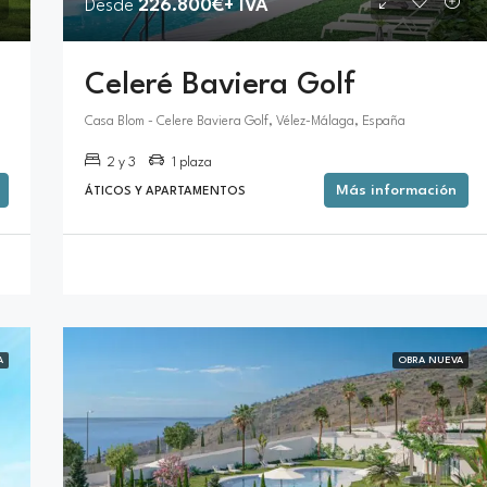
Desde
226.800€+ IVA
Celeré Baviera Golf
Casa Blom - Celere Baviera Golf, Vélez-Málaga, España
2 y 3
1 plaza
Más información
ÁTICOS Y APARTAMENTOS
A
OBRA NUEVA