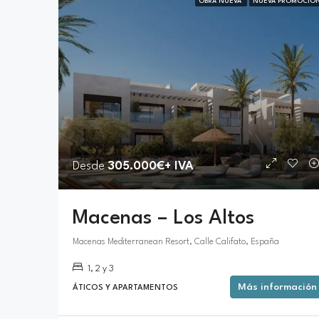
OBRA NUEVA
NUEVA PROMOCIÓ
Desde
305.000€+ IVA
Macenas – Los Altos
Macenas Mediterranean Resort, Calle Califato, España
1, 2 y 3
Más información
ÁTICOS Y APARTAMENTOS