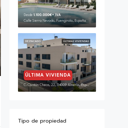
Desde
1.100.000€+ IVA
Calle Sierra Nevada, Fuengirola, España
DESTACADO
ÚLTIMAS VIVIENDAS
ÚLTIMA VIVIENDA
C. Cantón Checa, 22, 04009 Almería, España
Tipo de propiedad