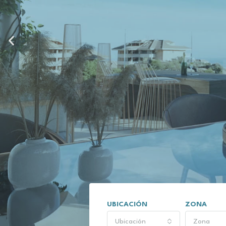
2, 3 y 4 dormitorios
Áticos y Apart
¿Y si fuera más q
Vive en la mejor zo
del Sol
Conoce Lomas del Higuerón
UBICACIÓN
ZONA
Ubicación
Zona