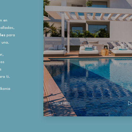
én en
alladas,
les
para
r una.
r,
Nos
s
ra ti.
Ikonia
SABER MÁS