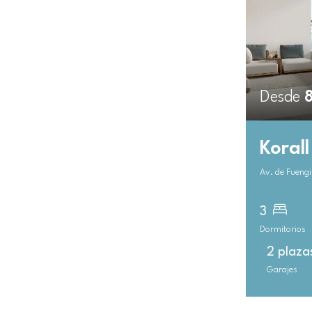
Desde
Korall
Av. de Fuengi
3
Dormitorios
2 plaza
Garajes