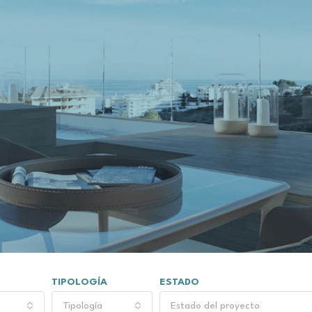
amentos
Desde 510.000€
ue un hogar?
na de la Costa
TIPOLOGÍA
ESTADO
Tipología
Estado del proyecto