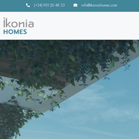
(+34) 951 20 48 33
info@ikoniahomes.com
Lomas del Hig
El Higuerón, Fuengirola (Málaga) - Costa