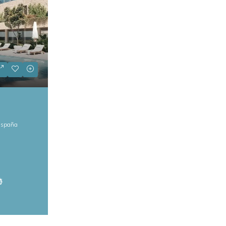
+ IVA
 España