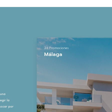
23 Promociones
Málaga
 una
gir la
uscar por