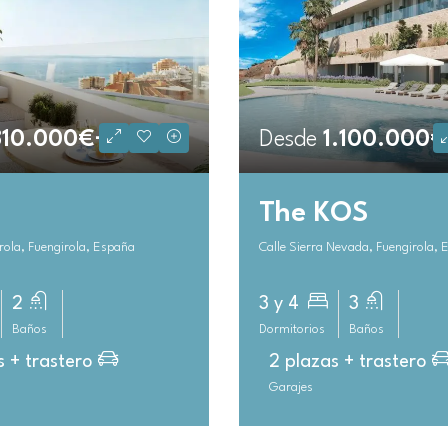
810.000€+ IVA
Desde
1.100.000€
The KOS
rola, Fuengirola, España
Calle Sierra Nevada, Fuengirola,
2
3 y 4
3
Baños
Dormitorios
Baños
s + trastero
2 plazas + trastero
Garajes