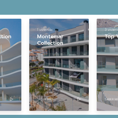
1 vivienda
3 vivien
ction
Montemar
Top 
Collection
SABER MÁS
SABER M